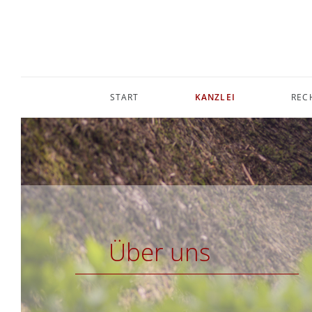
START
KANZLEI
REC
Über uns